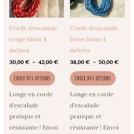
42,00 €
50,00
plusieurs
plusie
variations.
variat
Les
Les
Corde d’escalade
Corde d’escalade
options
option
rouge 6mm 4
bleue 8mm 4
peuvent
peuve
mètres
mètres
être
être
30,00
€
–
42,00
€
38,00
€
–
50,00
€
choisies
choisi
CHOIX DES OPTIONS
CHOIX DES OPTIONS
sur
sur
la
la
Longe en corde
Longe en corde
page
page
d’escalade
d’escalade
du
du
pratique et
pratique et
produit
produi
résistante ! Envoi
résistante ! Envoi