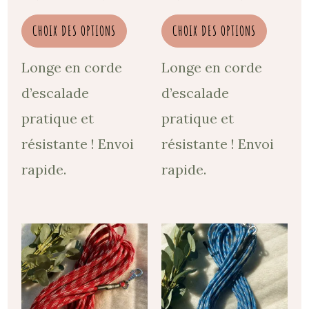
choisies
choisi
CHOIX DES OPTIONS
CHOIX DES OPTIONS
sur
sur
la
la
Longe en corde
Longe en corde
page
page
d’escalade
d’escalade
du
du
pratique et
pratique et
produit
produi
résistante ! Envoi
résistante ! Envoi
rapide.
rapide.
Plage
Plage
Ce
Ce
de
de
produit
produi
prix :
prix :
30,00 €
38,00
a
a
à
à