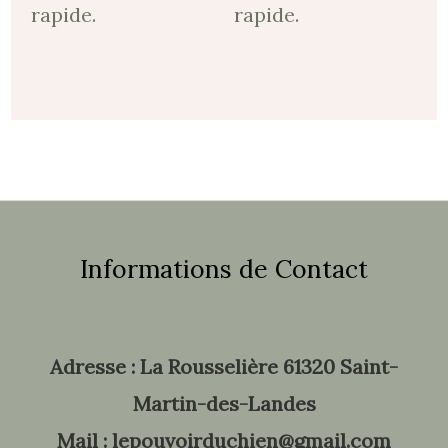
rapide.
rapide.
Informations de Contact
Adresse : La Rousselière 61320 Saint-
Martin-des-Landes
Mail : lepouvoirduchien@gmail.com