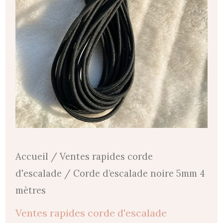
38,00 €
mètres
Accueil
/
Ventes rapides corde
d'escalade
/ Corde d’escalade noire 5mm 4
mètres
Ventes rapides corde d'escalade